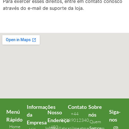
Para exercer esses direitos, entre em contato conosco
através do e-mail de suporte da loja.
Informações
Contato
Sobre
Menú
Siga-
Nosso
+44
da
nós
Rápido
nos
Endereço
07389012340
Quem
Empresa
Home
403
Somos
Info@villabrazilmeatmarket.com