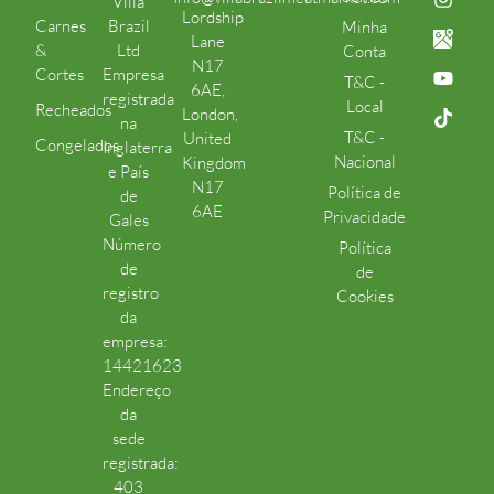
Villa
Lordship
Carnes
Brazil
Minha
Lane
&
Ltd
Conta
N17
Cortes
Empresa
T&C -
6AE,
registrada
Local
Recheados
London,
na
T&C -
United
Congelados
Inglaterra
Nacional
Kingdom
e País
N17
Política de
de
6AE
Privacidade
Gales
Número
Política
de
de
registro
Cookies
da
empresa:
14421623
Endereço
da
sede
registrada:
403