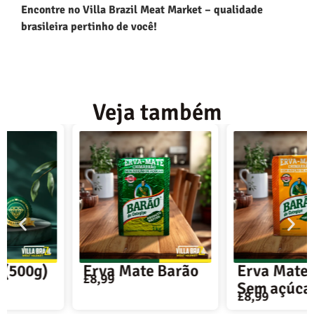
Encontre no Villa Brazil Meat Market – qualidade
brasileira pertinho de você!
Veja também
Erva Mate Barão
Erva Mate Barão –
£
8,99
Sem açúcar
£
8,99