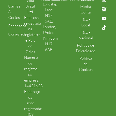
Villa
Lordship
Carnes
Brazil
Minha
Lane
&
Ltd
Conta
N17
Cortes
Empresa
T&C -
6AE,
registrada
Local
Recheados
London,
na
T&C -
United
Congelados
Inglaterra
Nacional
Kingdom
e País
N17
Política de
de
6AE
Privacidade
Gales
Número
Política
de
de
registro
Cookies
da
empresa:
14421623
Endereço
da
sede
registrada:
403