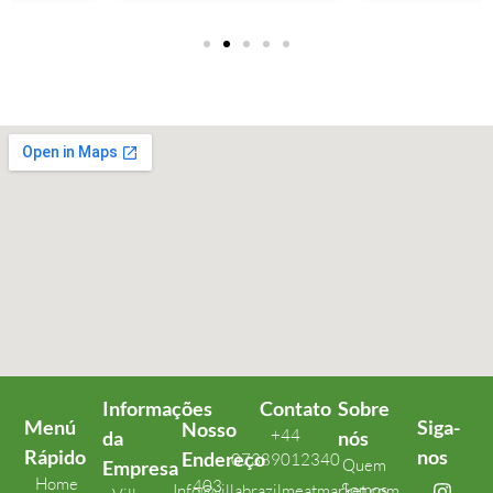
Informações
Contato
Sobre
Menú
Siga-
Nosso
+44
da
nós
Rápido
nos
Endereço
07389012340
Quem
Empresa
Home
403
Somos
Info@villabrazilmeatmarket.com