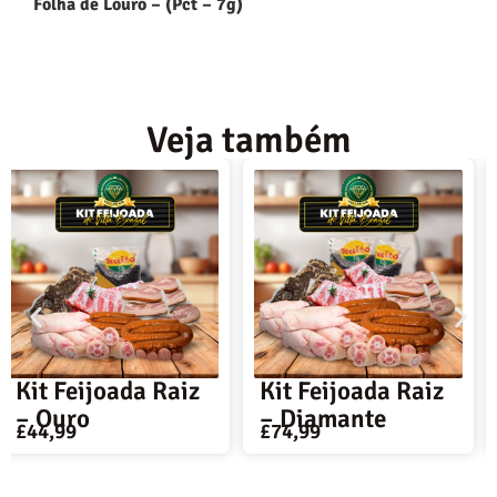
Folha de Louro – (Pct – 7g)
Veja também
Kit Feijoada Raiz
Kit Feijoada Raiz
– Diamante
– Ouro
£
74,99
£
44,99