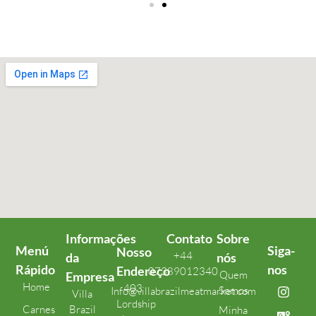
Informações
Contato
Sobre
Menú
Siga-
Nosso
+44
da
nós
Rápido
nos
Endereço
07389012340
Quem
Empresa
Home
403
Somos
Info@villabrazilmeatmarket.com
Villa
Lordship
Carnes
Brazil
Minha