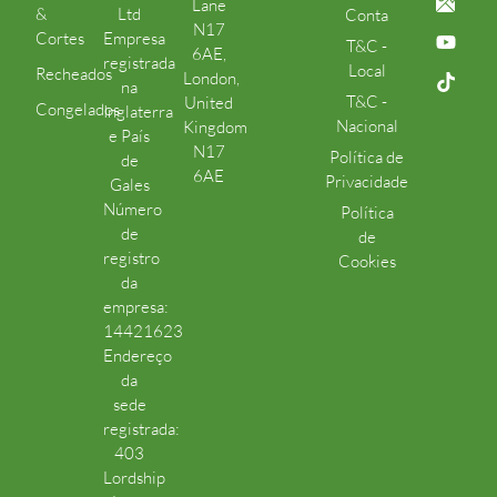
Lane
&
Ltd
Conta
N17
Cortes
Empresa
T&C -
6AE,
registrada
Local
Recheados
London,
na
T&C -
United
Congelados
Inglaterra
Nacional
Kingdom
e País
N17
Política de
de
6AE
Privacidade
Gales
Número
Política
de
de
registro
Cookies
da
empresa:
14421623
Endereço
da
sede
registrada:
403
Lordship