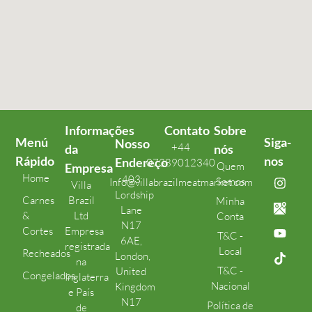
Informações
Contato
Sobre
Menú
Siga-
Nosso
+44
da
nós
Rápido
nos
Endereço
07389012340
Quem
Empresa
Home
403
Somos
Info@villabrazilmeatmarket.com
Villa
Lordship
Carnes
Brazil
Minha
Lane
&
Ltd
Conta
N17
Cortes
Empresa
T&C -
6AE,
registrada
Local
Recheados
London,
na
T&C -
United
Congelados
Inglaterra
Nacional
Kingdom
e País
N17
Política de
de