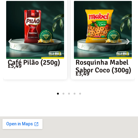
ão (250g)
Rosquinha Mabel
Bauducco
Sabor Coco (300g)
Chocolate
£
3,49
£
2,00