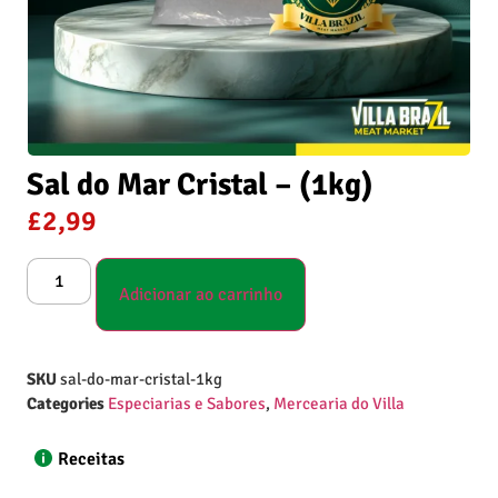
Sal do Mar Cristal – (1kg)
£
2,99
Adicionar ao carrinho
SKU
sal-do-mar-cristal-1kg
Categories
Especiarias e Sabores
,
Mercearia do Villa
Receitas