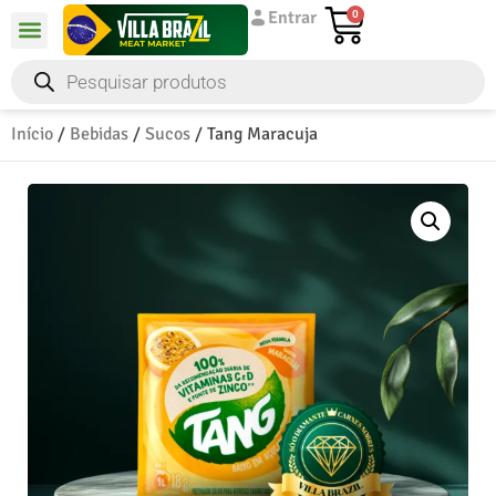
Entrar
0
Início
/
Bebidas
/
Sucos
/ Tang Maracuja