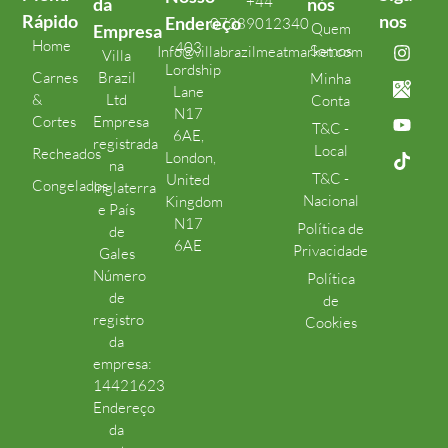
+44
da
nós
Rápido
nos
Endereço
07389012340
Quem
Empresa
Home
403
Somos
Info@villabrazilmeatmarket.com
Villa
Lordship
Carnes
Brazil
Minha
Lane
&
Ltd
Conta
N17
Cortes
Empresa
T&C -
6AE,
registrada
Local
Recheados
London,
na
T&C -
United
Congelados
Inglaterra
Nacional
Kingdom
e País
N17
Política de
de
6AE
Privacidade
Gales
Número
Política
de
de
registro
Cookies
da
empresa:
14421623
Endereço
da