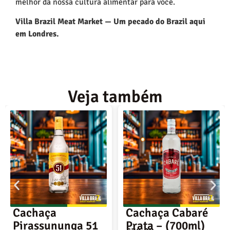
melhor da nossa cultura alimentar para você.
Villa Brazil Meat Market — Um pecado do Brazil aqui
em Londres.
Veja também
Cachaça Cabaré
Cachaça Cabar
 51
Prata – (700ml)
Fire – (1L)