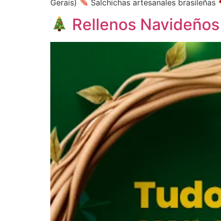
Gerais)
Salchichas artesanales brasileñas
Rellenos Navideños E