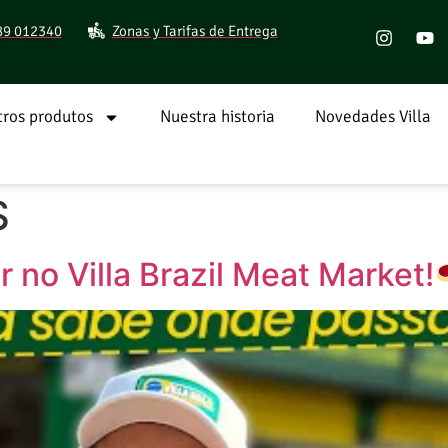
89 012340
Zonas y Tarifas de Entrega
ros produtos
Nuestra historia
Novedades Villa
S
 no Villa Brazil Meat Market!