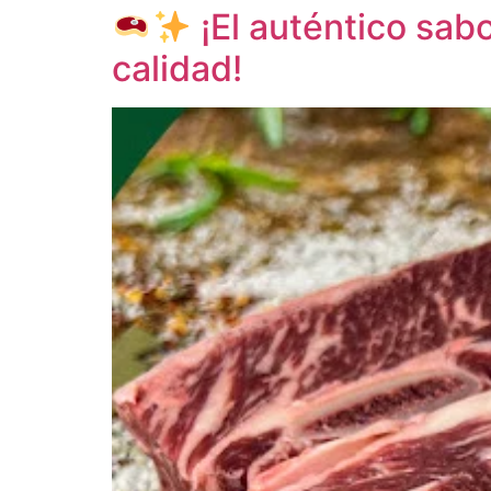
¡El auténtico sa
calidad!