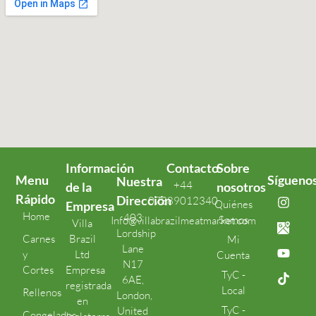
Información
Contacto
Sobre
Menu
Sígueno
Nuestra
+44
de la
nosotros
Rápido
Dirección
07389012340
Quiénes
Empresa
Home
403
Somos
Info@villabrazilmeatmarket.com
Villa
Lordship
Carnes
Brazil
Mi
Lane
y
Ltd
Cuenta
N17
Cortes
Empresa
TyC -
6AE,
registrada
Local
Rellenos
London,
en
TyC -
United
Congelados