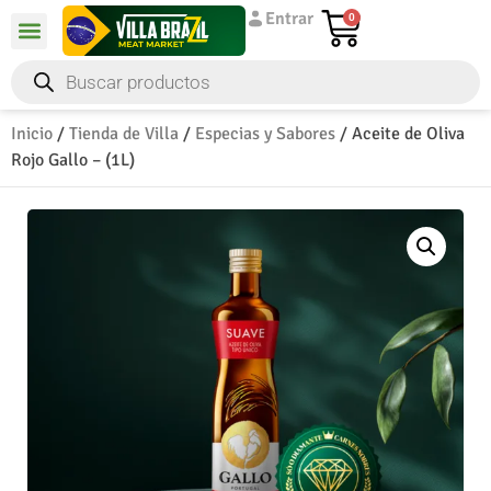
Entrar
0
Inicio
/
Tienda de Villa
/
Especias y Sabores
/ Aceite de Oliva
Rojo Gallo – (1L)