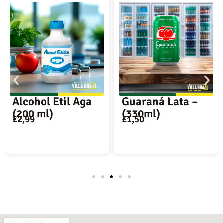
Alcohol Etil Aga
Guaraná Lata –
(200 ml)
(330ml)
£
2,99
£
1,50