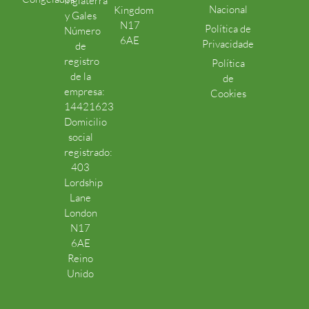
Inglaterra
Nacional
Kingdom
y Gales
N17
Política de
Número
6AE
Privacidade
de
registro
Política
de la
de
empresa:
Cookies
14421623
Domicilio
social
registrado:
403
Lordship
Lane
London
N17
6AE
Reino
Unido