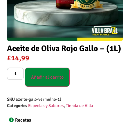
Aceite de Oliva Rojo Gallo – (1L)
£
14,99
Añadir al carrito
SKU
azeite-galo-vermelho-1l
Categories
Especias y Sabores
,
Tienda de Villa
Recetas