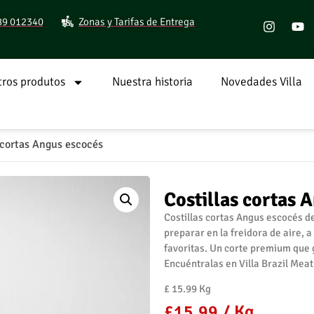
89 012340
Zonas y Tarifas de Entrega
ros produtos
Nuestra historia
Novedades Villa
 cortas Angus escocés
Costillas cortas 
Costillas cortas Angus escocés de
preparar en la freidora de aire, a
favoritas. Un corte premium que 
Encuéntralas en Villa Brazil Meat 
£ 15.99 Kg
£
15,99
/ Kg