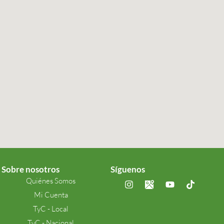
Sobre nosotros
Síguenos
Quiénes Somos
Mi Cuenta
TyC - Local
TyC - Nacional