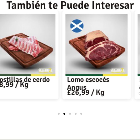
También te Puede Interesar
de cerdo
Lomo escocés
Pecho de
g
Angus
escocés
£
26,99
/ Kg
£
16,99
/