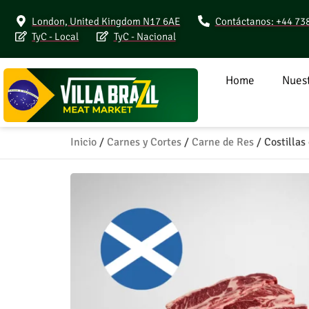
London, United Kingdom N17 6AE
Contáctanos: +44 73
TyC - Local
TyC - Nacional
Home
Nuest
Inicio
/
Carnes y Cortes
/
Carne de Res
/ Costillas