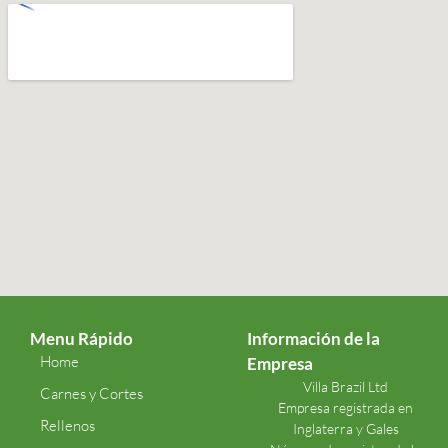
Menu Rápido
Información de la
Home
Empresa
Villa Brazil Ltd
Carnes y Cortes
Empresa registrada en
Rellenos
Inglaterra y Gales