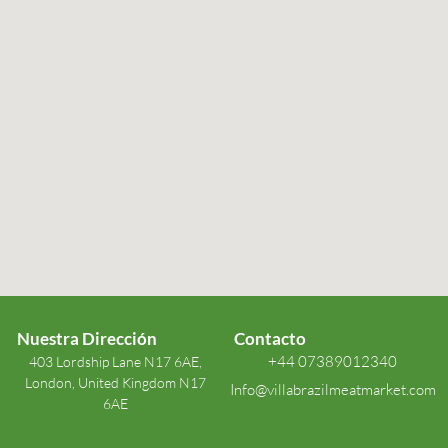
Nuestra Dirección
Contacto
+44 07389012340
403 Lordship Lane N17 6AE,
London, United Kingdom N17
Info@villabrazilmeatmarket.com
6AE