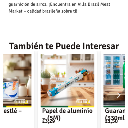
guarnición de arroz. ¡Encuentra en Villa Brazil Meat
Market – calidad brasileña sobre ti!
También te Puede Interesar
Papel de aluminio
Guaraná Lata –
– (5M)
(330ml)
£
3,29
£
1,50