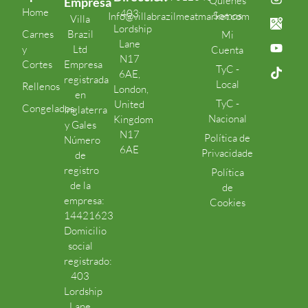
Quiénes
Empresa
Home
403
Somos
Info@villabrazilmeatmarket.com
Villa
Lordship
Carnes
Brazil
Mi
Lane
y
Ltd
Cuenta
N17
Cortes
Empresa
TyC -
6AE,
registrada
Local
Rellenos
London,
en
TyC -
United
Congelados
Inglaterra
Nacional
Kingdom
y Gales
N17
Política de
Número
6AE
Privacidade
de
registro
Política
de la
de
empresa:
Cookies
14421623
Domicilio
social
registrado:
403
Lordship
Lane