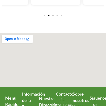
Información
Contacto
Sobre
Menu
Sígueno
Nuestra
+44
de la
nosotros
Rápido
Dirección
07389012340