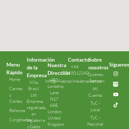
Información
Contacto
Sobre
Menu
Sígueno
Nuestra
+44
de la
nosotros
Rápido
Dirección
07389012340
Quiénes
Empresa
Home
403
Somos
Info@villabrazilmeatmarket.com
Villa
Lordship
Carnes
Brazil
Mi
Lane
y
Ltd
Cuenta
N17
Cortes
Empresa
TyC -
6AE,
registrada
Local
Rellenos
London,
en
TyC -
United
Congelados
Inglaterra
Nacional
Kingdom
y Gales