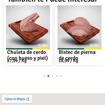
Chuleta de cerdo
Bistec de pierna
(con hueso y piel)
de cerdo
£
7,99
/ Kg
£
8,99
/ Kg