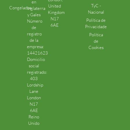
en
TyC -
United
Congelados
Inglaterra
Nacional
Kingdom
y Gales
N17
Política de
Número
6AE
Privacidade
de
registro
Política
de la
de
empresa:
Cookies
14421623
Domicilio
social
registrado:
403
Lordship
Lane
London
N17
6AE
Reino
Unido