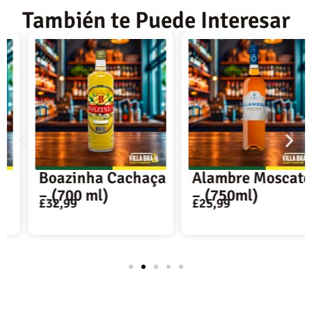
También te Puede Interesar
Boazinha Cachaça
Alambre Moscatel
– (700 ml)
– (750ml)
£
32,99
£
25,99