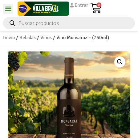
Entrar
0
Inicio
/
Bebidas
/
Vinos
/ Vino Monsaraz – (750ml)