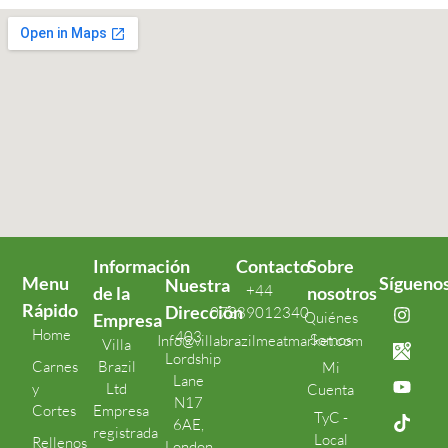
Información
Contacto
Sobre
Menu
Sígueno
Nuestra
+44
de la
nosotros
Rápido
Dirección
07389012340
Quiénes
Empresa
Home
403
Somos
Info@villabrazilmeatmarket.com
Villa
Lordship
Carnes
Brazil
Mi
Lane
y
Ltd
Cuenta
N17
Cortes
Empresa
TyC -
6AE,
registrada
Local
Rellenos
London,