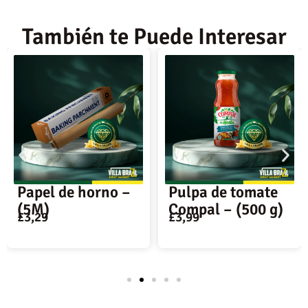
También te Puede Interesar
Papel de horno –
Pulpa de tomate
(5M)
Compal – (500 g)
£
3,29
£
3,99