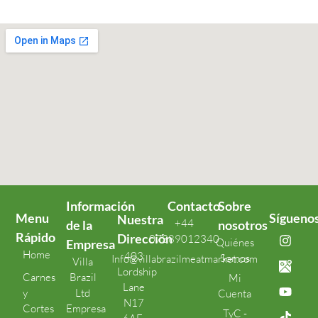
Información
Contacto
Sobre
Menu
Sígueno
Nuestra
+44
de la
nosotros
Rápido
Dirección
07389012340
Quiénes
Empresa
Home
403
Somos
Info@villabrazilmeatmarket.com
Villa
Lordship
Carnes
Brazil
Mi
Lane
y
Ltd
Cuenta
N17
Cortes
Empresa
TyC -