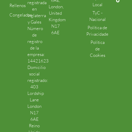
6AE,
registrada
Local
Rellenos
London,
en
TyC -
United
Congelados
Inglaterra
Nacional
Kingdom
y Gales
N17
Política de
Número
6AE
Privacidade
de
registro
Política
de la
de
empresa:
Cookies
14421623
Domicilio
social
registrado:
403
Lordship
Lane
London
N17
6AE
Reino