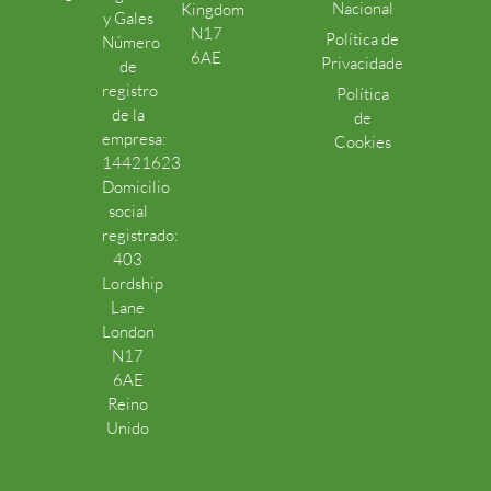
Nacional
Kingdom
y Gales
N17
Política de
Número
6AE
Privacidade
de
registro
Política
de la
de
empresa:
Cookies
14421623
Domicilio
social
registrado:
403
Lordship
Lane
London
N17
6AE
Reino
Unido