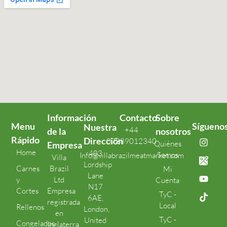
Información
Contacto
Sobre
Menu
Sígueno
Nuestra
+44
de la
nosotros
Rápido
Dirección
07389012340
Quiénes
Empresa
Home
403
Somos
Info@villabrazilmeatmarket.com
Villa
Lordship
Carnes
Brazil
Mi
Lane
y
Ltd
Cuenta
N17
Cortes
Empresa
TyC -
6AE,
registrada
Local
Rellenos
London,
en
TyC -
United
Congelados
Inglaterra