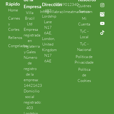
Rápido
Dirección
07389012340
Quiénes
Empresa
Home
403
Somos
Info@villabrazilmeatmarket.com
Villa
Lordship
Carnes
Brazil
Mi
Lane
y
Ltd
Cuenta
N17
Cortes
Empresa
TyC -
6AE,
registrada
Local
Rellenos
London,
en
TyC -
United
Congelados
Inglaterra
Nacional
Kingdom
y Gales
N17
Política de
Número
6AE
Privacidade
de
registro
Política
de la
de
empresa:
Cookies
14421623
Domicilio
social
registrado:
403
Lordship