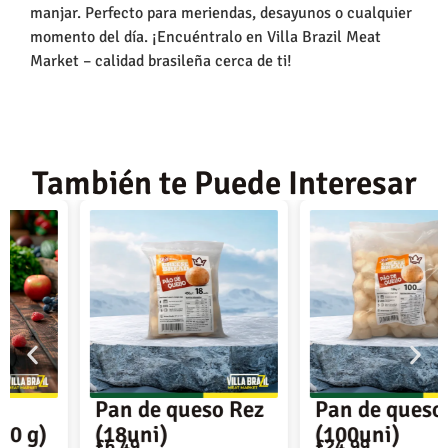
manjar. Perfecto para meriendas, desayunos o cualquier
momento del día. ¡Encuéntralo en Villa Brazil Meat
Market – calidad brasileña cerca de ti!
También te Puede Interesar
Pan de queso Rez
Pan de queso Rez
(18uni)
(100uni)
£
6,49
£
24,99