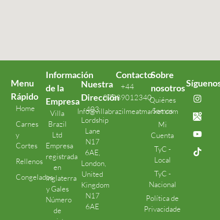
Información
Contacto
Sobre
Menu
Sígueno
Nuestra
+44
de la
nosotros
Rápido
Dirección
07389012340
Quiénes
Empresa
Home
403
Somos
Info@villabrazilmeatmarket.com
Villa
Lordship
Carnes
Brazil
Mi
Lane
y
Ltd
Cuenta
N17
Cortes
Empresa
TyC -
6AE,
registrada
Local
Rellenos
London,
en
TyC -
United
Congelados
Inglaterra
Nacional
Kingdom
y Gales
N17
Política de
Número
6AE
Privacidade
de