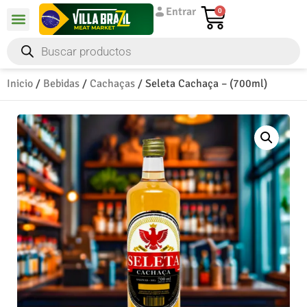
Entrar
0
Inicio
/
Bebidas
/
Cachaças
/ Seleta Cachaça – (700ml)